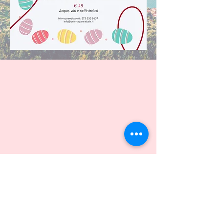
Chef srls - Via Luigi Gussalli, 9 - Brescia (BS) PIVA:
03538310982
Tel. +39
375 533 8637
info@osteriapanealsale.it